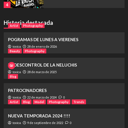
4
Historia destacada
Artist
Photography
Artist
Photography
POGRAMAS DE LUNES A VIERENES
1
POGRAMAS DE LUNES A VIERENES
28 de enero de 2026
toxica
Beauty
Photography
Beauty
Photography
EL DESCONTROL DE LA NELUCHIS
EL DESCONTROL DE LA NELUCHIS
2
28 de marzo de 2025
toxica
Blog
Blog
PATROCINADORES
PATROCINADORES
22 de marzo de 2024
toxica
0
3
Artist
Blog
Model
Photography
Trends
NUEVA TEMPORADA 2024 !!!!
Artist
Blog
Model
Photography
Trends
NUEVA TEMPORADA 2024 !!!!
9 de septiembre de 2022
toxica
0