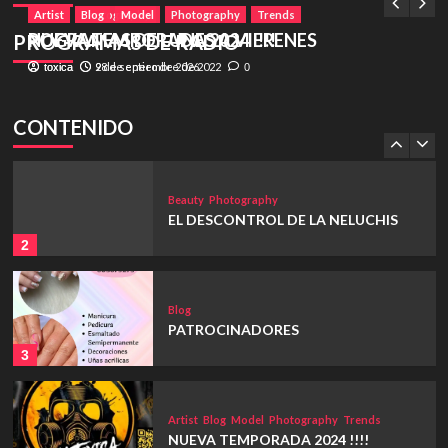
Artist
Artist
Photography
Blog
Model
Photography
Trends
4
POGRAMAS DE LUNES A VIERENES
NUEVA TEMPORADA 2024 !!!!
PROGRAMAS DE RADIO
28 de enero de 2026
9 de septiembre de 2022
toxica
toxica
0
Artist
Photography
POGRAMAS DE LUNES A VIERENES
CONTENIDO
1
Beauty
Photography
EL DESCONTROL DE LA NELUCHIS
2
Blog
PATROCINADORES
3
Artist
Blog
Model
Photography
Trends
NUEVA TEMPORADA 2024 !!!!