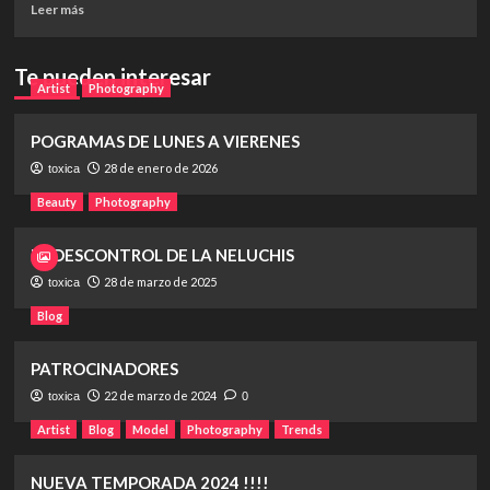
Leer
Leer más
más
sobre
NUEVA
Te pueden interesar
Artist
TEMPORADA
Photography
2024
!!!!
POGRAMAS DE LUNES A VIERENES
28 de enero de 2026
toxica
Beauty
Photography
EL DESCONTROL DE LA NELUCHIS
28 de marzo de 2025
toxica
Blog
PATROCINADORES
22 de marzo de 2024
toxica
0
Artist
Blog
Model
Photography
Trends
NUEVA TEMPORADA 2024 !!!!